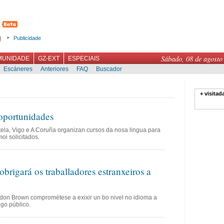
Publicidade
Sábado, 08 de agosto
MUNIDADE
GZ-EXT
ESPECIAIS
Escáneres
Anteriores
FAQ
Buscador
+ visitad
 oportunidades
la, Vigo e A Coruña organizan cursos da nosa lingua para
oi solicitados.
brigará os traballadores estranxeiros a
rdon Brown comprométese a exixir un bo nivel no idioma a
ego público.