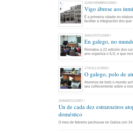
11/NOVEMBRO/2009 /
Vigo ábrese aos inmi
É a primeira cidade en elabor
facilitar a integración dos que
3/AGOSTO/2009 /
En galego, no mund
Rematou a 22 edición dos cur
ano organiza o ILG, e que rec
17/XULLO/2009 /
O galego, polo de at
Alumnos de todo o mundo aché
seu coñecemento sobre a nos
20/MARZO/2007 /
Un de cada dez estranxeiros ato
doméstico
O mes de febreiro pechouse en Galiza con 34.