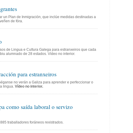
grantes
ar un Plan de Inmigración, que inclúe medidas destinadas a
 veñen de fóra.
o
sos de Lingua e Cultura Galega para estranxeiros que cada
ibiu alumnado de 28 estados. Vídeo no interior.
racción para estranxeiros
ganse no verán a Galiza para aprender e perfeccionar o
a lingua.
Vídeo no interior.
pa como saída laboral o servizo
885 traballadores foráneos rexistrados.