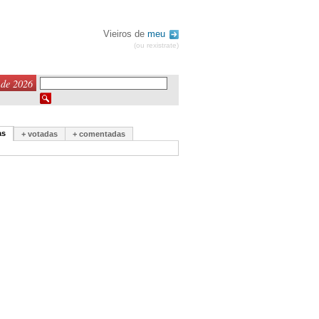
Vieiros de
meu
(ou rexistrate)
 de 2026
as
+ votadas
+ comentadas