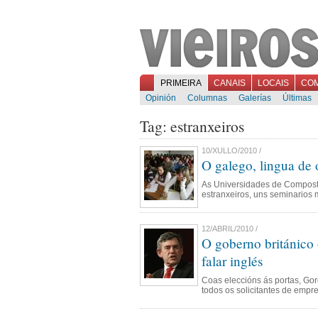
PRIMEIRA
CANAIS
LOCAIS
CO
Opinión
Columnas
Galerías
Últimas
Tag: estranxeiros
10/XULLO/2010 /
O galego, lingua de
As Universidades de Composte
estranxeiros, uns seminarios m
12/ABRIL/2010 /
O goberno británico o
falar inglés
Coas eleccións ás portas, Go
todos os solicitantes de empr