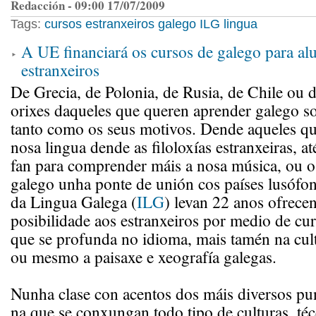
Redacción - 09:00 17/07/2009
Tags:
cursos
estranxeiros
galego
ILG
lingua
A UE financiará os cursos de galego para a
estranxeiros
De Grecia, de Polonia, de Rusia, de Chile ou 
orixes daqueles que queren aprender galego s
tanto como os seus motivos. Dende aqueles qu
nosa lingua dende as filoloxías estranxeiras, a
fan para comprender máis a nosa música, ou o
galego unha ponte de unión cos países lusófon
da Lingua Galega (
ILG
) levan 22 anos ofrece
posibilidade aos estranxeiros por medio de cu
que se profunda no idioma, mais tamén na cultu
ou mesmo a paisaxe e xeografía galegas.
Nunha clase con acentos dos máis diversos p
na que se conxungan todo tipo de culturas, té