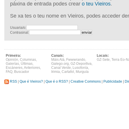
páxina de entrada podes crear
o teu Vieiros
.
Se xa tes o teu nome en Vieiros, podes acceder de
Usuaria/o:
Contrasinal:
Primeira:
Canais:
Locais:
Opinión
,
Columnas
,
Máis Alá
,
Fwwwrando
,
GZ-Sete
,
Terra Eo-N
Galerías
,
Últimas
,
Galego.org
,
GZ-Deportiva
,
Escáneres
,
Anteriores
,
Canal Verde
,
Lusofonía
,
FAQ
,
Buscador
Irimia
,
Cartafol
,
Murguía
RSS
|
Que é Vieiros?
|
Que é o RSS?
|
Creative Commons
|
Publicidade
|
Di