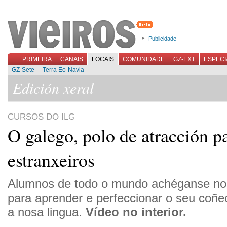
Publicidade
PRIMEIRA
CANAIS
LOCAIS
COMUNIDADE
GZ-EXT
ESPECI
GZ-Sete
Terra Eo-Navia
Edición xeral
CURSOS DO ILG
O galego, polo de atracción p
estranxeiros
Alumnos de todo o mundo achéganse no 
para aprender e perfeccionar o seu coñ
a nosa lingua.
Vídeo no interior.