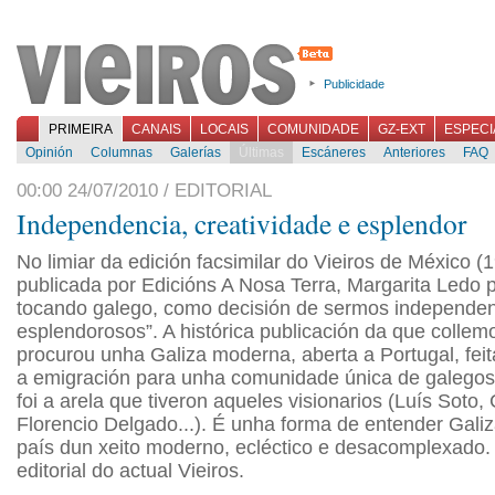
Publicidade
PRIMEIRA
CANAIS
LOCAIS
COMUNIDADE
GZ-EXT
ESPECI
Opinión
Columnas
Galerías
Últimas
Escáneres
Anteriores
FAQ
00:00 24/07/2010 / EDITORIAL
Independencia, creatividade e esplendor
No limiar da edición facsimilar do Vieiros de México (
publicada por Edicións A Nosa Terra, Margarita Ledo p
tocando galego, como decisión de sermos independent
esplendorosos”. A histórica publicación da que colle
procurou unha Galiza moderna, aberta a Portugal, feit
a emigración para unha comunidade única de galego
foi a arela que tiveron aqueles visionarios (Luís Soto, 
Florencio Delgado...). É unha forma de entender Galiz
país dun xeito moderno, ecléctico e desacomplexado.
editorial do actual Vieiros.