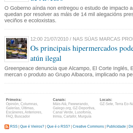
O Goberno aínda non entregou o estudo de impacto a
quedan por resolver as máis de 14 mil alegacións pre
veciños e ecoloxistas.
12:00 21/07/2010 / NAS SÚAS MARCAS PRO
Os principais hipermercados pod
atún ilegal
Greenpeace denuncia que Alcampo, El Corte Inglés, Er
mercan o produto ao Grupo Albacora, implicado na pes
Primeira:
Canais:
Locais:
Opinión
,
Columnas
,
Máis Alá
,
Fwwwrando
,
GZ-Sete
,
Terra Eo-N
Galerías
,
Últimas
,
Galego.org
,
GZ-Deportiva
,
Escáneres
,
Anteriores
,
Canal Verde
,
Lusofonía
,
FAQ
,
Buscador
Irimia
,
Cartafol
,
Murguía
RSS
|
Que é Vieiros?
|
Que é o RSS?
|
Creative Commons
|
Publicidade
|
Di