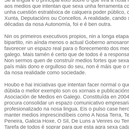
Se a lingua é o principal eixo sobre o que vira a nosa 
aos medios que intentan que sexa unha ferramenta co
unha cuestión estratéxica de calquera poder público,
Xunta, Deputacións ou Concellos. A realidade, cando 
décadas da nosa Autonomía, foi e é ben outra.
Nin os primeiros executivos propios, nin a longa etapa
bipartito, nin aínda menos o actual Goberno amosaron
favorecer un espazo real para o florecemento dos me
galego. Mais tamén é certo que de todos é a responsab
Non sermos quen de construír medios fortes que sexa
país máis dono e orgulloso do seu, non é máis que o re
da nosa realidade como sociedade.
Houbo e hai iniciativas que intentan facer normal o q
dúbida o mellor exemplo son os xornais e publicació
Asociación de Medios en Galego. Constituída en 2004
procura consolidar un espazo comunicativo empresari
profesionalizado na nosa lingua. Eis o pulso case he
manter medios imprescindíbeis como A Nosa Terra, Te
Peneira, Galicia Hoxe, O Sil, De Luns a Venres ou T
Tarefa de todos é soprar para que esta agra sexa cad