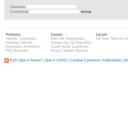
Usuaria/o:
Contrasinal:
Primeira:
Canais:
Locais:
Opinión
,
Columnas
,
Máis Alá
,
Fwwwrando
,
GZ-Sete
,
Terra Eo-N
Galerías
,
Últimas
,
Galego.org
,
GZ-Deportiva
,
Escáneres
,
Anteriores
,
Canal Verde
,
Lusofonía
,
FAQ
,
Buscador
Irimia
,
Cartafol
,
Murguía
RSS
|
Que é Vieiros?
|
Que é o RSS?
|
Creative Commons
|
Publicidade
|
Di