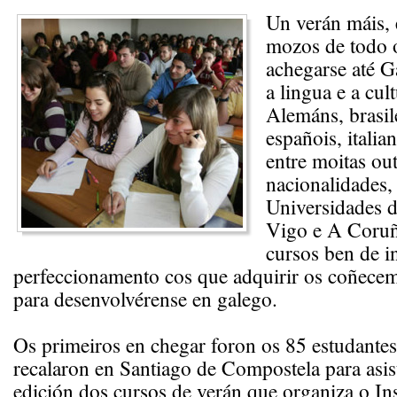
Un verán máis, 
mozos de todo 
achegarse até G
a lingua e a cul
Alemáns, brasile
españois, itali
entre moitas ou
nacionalidades,
Universidades 
Vigo e A Coruña
cursos ben de i
perfeccionamento cos que adquirir os coñecem
para desenvolvérense en galego.
Os primeiros en chegar foron os 85 estudante
recalaron en Santiago de Compostela para asist
edición dos cursos de verán que organiza o In