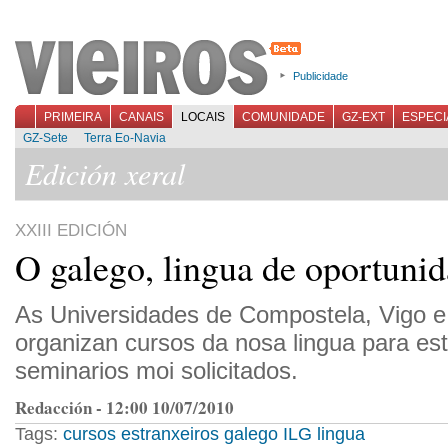
Publicidade
PRIMEIRA
CANAIS
LOCAIS
COMUNIDADE
GZ-EXT
ESPECI
GZ-Sete
Terra Eo-Navia
Edición xeral
XXIII EDICIÓN
O galego, lingua de oportuni
As Universidades de Compostela, Vigo 
organizan cursos da nosa lingua para est
seminarios moi solicitados.
Redacción - 12:00 10/07/2010
Tags:
cursos
estranxeiros
galego
ILG
lingua