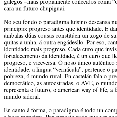
galegos –mais propiamente coñecidos coma “o
cara un futuro chupiguai.
No seu fondo o paradigma luisino descansa n
principio: progreso antes que identidade. E d
ámbalas dúas cousas constitúen un xogo de su
quitas a unha, á outra engádesllo. Por eso, ca
identidade mais progreso. Cada euro que invis
fortalecemento da identidade, é un euro que lle
progreso, e viceversa. O noso único auténtico 
identidade, a lingua “vernácula”, pertence ó pa
pobreza, ó mundo rural. En castelán fala o pre
democrático, as autoestradas, o AVE, o mundo
representa o futuro, o american way of life, a fa
mundo sideral.
En canto á forma, o paradigma é todo un comp
e boas maneiras. Por suposto nada que ver coa