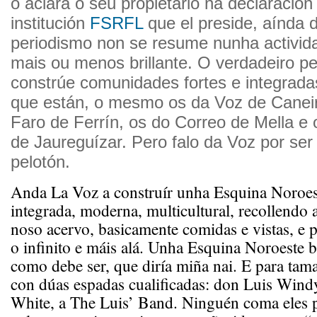
o aclara o seu propietario na declaración
institución
FSRFL
que el preside, aínda d
periodismo non se resume nunha actividad
mais ou menos brillante. O verdadeiro p
constrúe comunidades fortes e integrada
que están, o mesmo os da Voz de Caneir
Faro de Ferrín, os do Correo de Mella e
de Jaureguízar. Pero falo da Voz por ser 
pelotón.
Anda La Voz a construír unha Esquina Noroest
integrada, moderna, multicultural, recollendo 
noso acervo, basicamente comidas e vistas, e 
o infinito e máis alá. Unha Esquina Noroeste 
como debe ser, que diría miña nai. E para ta
con dúas espadas cualificadas: don Luis Wind
White, a The Luis’ Band. Ninguén coma eles p