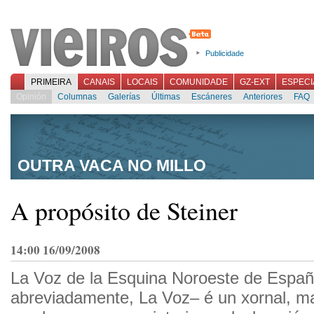
Publicidade
PRIMEIRA
CANAIS
LOCAIS
COMUNIDADE
GZ-EXT
ESPECI
Opinión
Columnas
Galerías
Últimas
Escáneres
Anteriores
FAQ
OUTRA VACA NO MILLO
A propósito de Steiner
14:00 16/09/2008
La Voz de la Esquina Noroeste de Españ
abreviadamente, La Voz– é un xornal, m