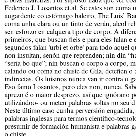
Federico J. Losantos et.al. Se estes son coma 
augardente co estómago baleiro, The Luis’ Ba
coma unha clara ou un tinto de verán, alcol re
sen esforzo en calquera tipo de corpo. A difer
primeiros, que buscan fieis e para eles falan e 
segundos falan 'urbi et orbe' para todo aquel q
non insultan, senón que reprenden; nin din “h
“sería bo que”; nin buscan o corpo a corpo, 
calando ou coma no chiste de Gila, deteñen o 
indirectas. Os luisinos nunca van ir contra o g
Eso faino Losantos, pero eles non, nunca. Sa
aprezo é o maior desprezo, así que ignórano 
utilizándoo- ou meten palabras soltas no seu d
Neste último caso cunha perversión engadida,
palabras inglesas para termos científico-tecnoló
presumir de formación humanista e palabras ga
o chiste.