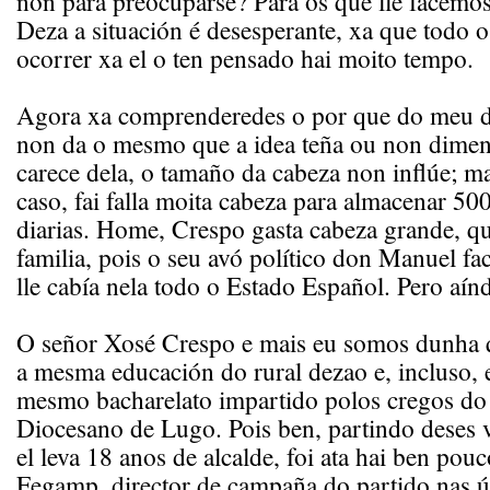
non para preocuparse? Para os que lle facemos
Deza a situación é desesperante, xa que todo 
ocorrer xa el o ten pensado hai moito tempo.
Agora xa comprenderedes o por que do meu d
non da o mesmo que a idea teña ou non dimens
carece dela, o tamaño da cabeza non inflúe; ma
caso, fai falla moita cabeza para almacenar 50
diarias. Home, Crespo gasta cabeza grande, qu
familia, pois o seu avó político don Manuel f
lle cabía nela todo o Estado Español. Pero aí
O señor Xosé Crespo e mais eu somos dunha q
a mesma educación do rural dezao e, incluso,
mesmo bacharelato impartido polos cregos do
Diocesano de Lugo. Pois ben, partindo deses
el leva 18 anos de alcalde, foi ata hai ben pou
Fegamp, director de campaña do partido nas ú