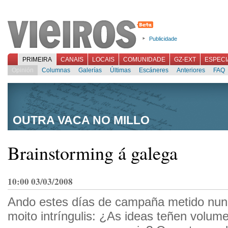
Publicidade
PRIMEIRA
CANAIS
LOCAIS
COMUNIDADE
GZ-EXT
ESPECI
Opinión
Columnas
Galerías
Últimas
Escáneres
Anteriores
FAQ
OUTRA VACA NO MILLO
Brainstorming á galega
10:00 03/03/2008
Ando estes días de campaña metido nu
moito intríngulis: ¿As ideas teñen volum