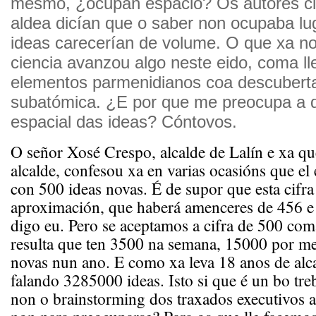
mesmo, ¿ocupan espacio? Os autores cl
aldea dicían que o saber non ocupaba lu
ideas carecerían de volume. O que xa no
ciencia avanzou algo neste eido, coma l
elementos parmenidianos coa descubert
subatómica. ¿E por que me preocupa a 
espacial das ideas? Cóntovos.
O señor Xosé Crespo, alcalde de Lalín e xa q
alcalde, confesou xa en varias ocasións que el
con 500 ideas novas. É de supor que esta cifr
aproximación, que haberá amenceres de 456 e
digo eu. Pero se aceptamos a cifra de 500 co
resulta que ten 3500 na semana, 15000 por m
novas nun ano. E como xa leva 18 anos de alca
falando 3285000 ideas. Isto si que é un bo tre
non o brainstorming dos traxados executivos 