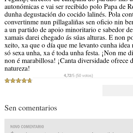
autonómicas e vai ser recibido polo Papa de 
dunha degustación do cocido lalinés. Pola cont
convertinme nun pillagaliñas sen oficio nin be
a un partido de apoio minoritario e sabedor d
xamais darei chegado ás súas alturas. E non po
xeito, xa que o día que me levanto cunha idea
só sexa unha, xa é toda unha festa. ¡Non me d
non é marabillosa! ¡Canta diversidade ofrece d
natureza!
4,72
/5 (50 votos)
Sen comentarios