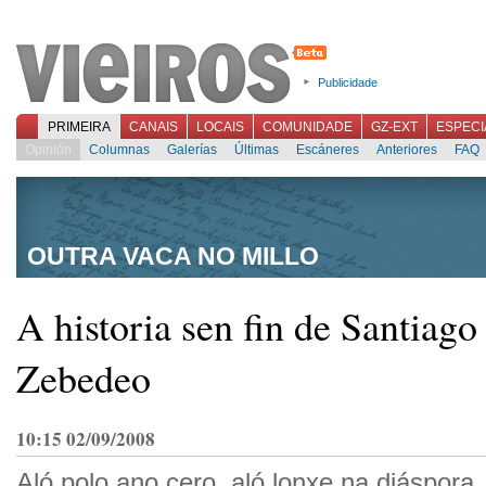
Publicidade
PRIMEIRA
CANAIS
LOCAIS
COMUNIDADE
GZ-EXT
ESPECI
Opinión
Columnas
Galerías
Últimas
Escáneres
Anteriores
FAQ
OUTRA VACA NO MILLO
A historia sen fin de Santiago
Zebedeo
10:15 02/09/2008
Aló polo ano cero, aló lonxe na diáspora,