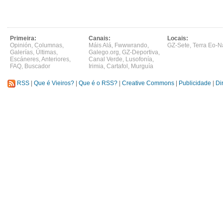
Primeira:
Canais:
Locais:
Opinión
,
Columnas
,
Máis Alá
,
Fwwwrando
,
GZ-Sete
,
Terra Eo-N
Galerías
,
Últimas
,
Galego.org
,
GZ-Deportiva
,
Escáneres
,
Anteriores
,
Canal Verde
,
Lusofonía
,
FAQ
,
Buscador
Irimia
,
Cartafol
,
Murguía
RSS
|
Que é Vieiros?
|
Que é o RSS?
|
Creative Commons
|
Publicidade
|
Di