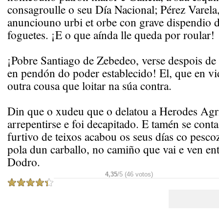
consagroulle o seu Día Nacional; Pérez Varela
anunciouno urbi et orbe con grave dispendio 
foguetes. ¡E o que aínda lle queda por roular!
¡Pobre Santiago de Zebedeo, verse despois de
en pendón do poder establecido! El, que en vi
outra cousa que loitar na súa contra.
Din que o xudeu que o delatou a Herodes Agr
arrepentirse e foi decapitado. E tamén se cont
furtivo de teixos acabou os seus días co pesc
pola dun carballo, no camiño que vai e ven en
Dodro.
4,35
/5 (46 votos)