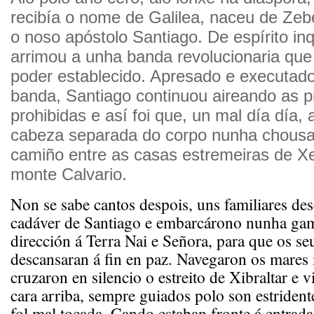
recibía o nome de Galilea, naceu de Ze
o noso apóstolo Santiago. De espírito in
arrimou a unha banda revolucionaria que 
poder establecido. Apresado e executado
banda, Santiago continuou aireando as 
prohibidas e así foi que, un mal día día,
cabeza separada do corpo nunha chousa
camiño entre as casas estremeiras de Xe
monte Calvario.
Non se sabe cantos despois, uns familiares de
cadáver de Santiago e embarcárono nunha gam
dirección á Terra Nai e Señora, para que os se
descansaran á fin en paz. Navegaron os mares
cruzaron en silencio o estreito de Xibraltar e v
cara arriba, sempre guiados polo son estrident
fol mal tocada. Cando estaban fronte á entrada