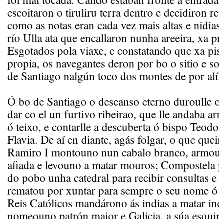
escoitaron o tiruliru terra dentro e decidiron r
como as notas eran cada vez mais altas e nidia
río Ulla ata que encallaron nunha areeira, xa 
Esgotados pola viaxe, e constatando que xa pis
propia, os navegantes deron por bo o sitio e so
de Santiago nalgún toco dos montes de por alí
Ó bo de Santiago o descanso eterno duroulle 
dar co el un furtivo ribeirao, que lle andaba 
ó teixo, e contarlle a descuberta ó bispo Teodo
Flavia. De aí en diante, agás folgar, o que quei
Ramiro I montouno nun cabalo branco, armo
afiada e levouno a matar mouros; Compostela 
do pobo unha catedral para recibir consultas e 
rematou por xuntar para sempre o seu nome ó 
Reis Católicos mandárono ás indias a matar in
nomeouno patrón maior e Galicia, a súa esqui