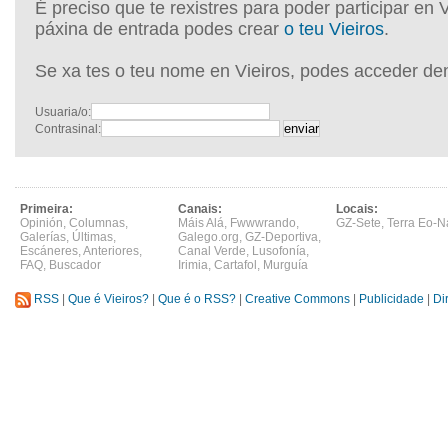
É preciso que te rexistres para poder participar en 
páxina de entrada podes crear
o teu Vieiros
.
Se xa tes o teu nome en Vieiros, podes acceder de
Usuaria/o:
Contrasinal:
Primeira:
Canais:
Locais:
Opinión
,
Columnas
,
Máis Alá
,
Fwwwrando
,
GZ-Sete
,
Terra Eo-N
Galerías
,
Últimas
,
Galego.org
,
GZ-Deportiva
,
Escáneres
,
Anteriores
,
Canal Verde
,
Lusofonía
,
FAQ
,
Buscador
Irimia
,
Cartafol
,
Murguía
RSS
|
Que é Vieiros?
|
Que é o RSS?
|
Creative Commons
|
Publicidade
|
Di