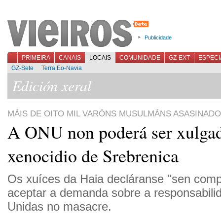
Publicidade
PRIMEIRA
CANAIS
LOCAIS
COMUNIDADE
GZ-EXT
ESPECI
GZ-Sete
Terra Eo-Navia
Edición xeral
MÁIS DE OITO MIL VARÓNS MUSULMÁNS ASASINAD
A ONU non poderá ser xulgad
xenocidio de Srebrenica
Os xuíces da Haia decláranse "sen comp
aceptar a demanda sobre a responsabili
Unidas no masacre.