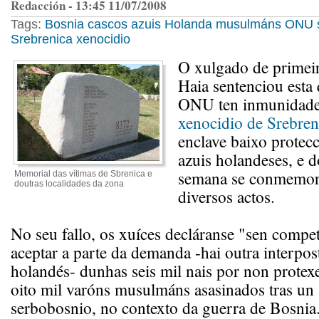
Redacción - 13:45 11/07/2008
Tags:
Bosnia
cascos azuis
Holanda
musulmáns
ONU
Srebrenica
xenocidio
O xulgado de primeir
Haia sentenciou esta 
ONU ten inmunidad
xenocidio de Srebren
enclave baixo protec
azuis holandeses, e d
semana se conmemor
Memorial das vítimas de Sbrenica e
doutras localidades da zona
diversos actos.
No seu fallo, os xuíces decláranse "sen compe
aceptar a parte da demanda -hai outra interpos
holandés- dunhas seis mil nais por non protexe
oito mil varóns musulmáns asasinados tras un
serbobosnio, no contexto da guerra de Bosnia