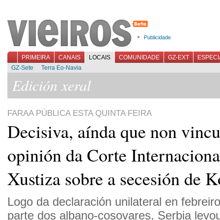
Publicidade
PRIMEIRA
CANAIS
LOCAIS
COMUNIDADE
GZ-EXT
ESPECI
GZ-Sete
Terra Eo-Navia
Edición xeral
FARAA PÚBLICA ESTA QUINTA FEIRA
Decisiva, aínda que non vincu
opinión da Corte Internaciona
Xustiza sobre a secesión de 
Logo da declaración unilateral en febreir
parte dos albano-cosovares, Serbia levou