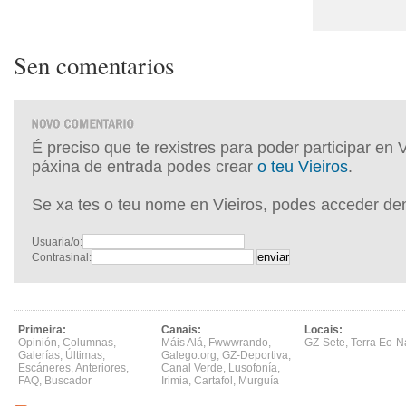
Sen comentarios
É preciso que te rexistres para poder participar en 
páxina de entrada podes crear
o teu Vieiros
.
Se xa tes o teu nome en Vieiros, podes acceder de
Usuaria/o:
Contrasinal:
Primeira:
Canais:
Locais:
Opinión
,
Columnas
,
Máis Alá
,
Fwwwrando
,
GZ-Sete
,
Terra Eo-N
Galerías
,
Últimas
,
Galego.org
,
GZ-Deportiva
,
Escáneres
,
Anteriores
,
Canal Verde
,
Lusofonía
,
FAQ
,
Buscador
Irimia
,
Cartafol
,
Murguía