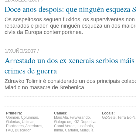
Doce anos despois: que ninguén esqueza 
Os sospeitosos seguen fuxidos, os superviventes non
reparados e piden que ninguén esqueza un dos maio
civís da Europa contemporánea.
1/XUÑO/2007 /
Arrestado un dos ex xenerais serbios máis
crimes de guerra
Zdravko Tolimir é considerado un dos principais cola
Mladic no masacre de Srebenica.
Primeira:
Canais:
Locais:
Opinión
,
Columnas
,
Máis Alá
,
Fwwwrando
,
GZ-Sete
,
Terra Eo-N
Galerías
,
Últimas
,
Galego.org
,
GZ-Deportiva
,
Escáneres
,
Anteriores
,
Canal Verde
,
Lusofonía
,
FAQ
,
Buscador
Irimia
,
Cartafol
,
Murguía