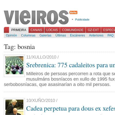
Publicidade
PRIMEIRA
CANAIS
LOCAIS
COMUNIDADE
GZ-EXT
ESPECI
Opinión
Columnas
Galerías
Últimas
Escáneres
Anteriores
FAQ
Tag: bosnia
11/XULLO/2010 /
Srebrenica: 775 cadaleitos para u
Milleiros de persoas percorren a rota que s
musulmáns bosníacos en xullo de 1995 fux
serbobosníacas, que asasinarían a oito mil persoas.
10/XUÑO/2010 /
Cadea perpetua para dous ex xefes