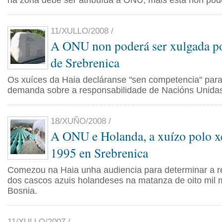
na zona debe ser atribuída á ONU, mais esta non pod
11/XULLO/2008 /
A ONU non poderá ser xulgada po
de Srebrenica
Os xuíces da Haia decláranse "sen competencia" para
demanda sobre a responsabilidade de Nacións Unida
18/XUÑO/2008 /
A ONU e Holanda, a xuízo polo x
1995 en Srebrenica
Comezou na Haia unha audiencia para determinar a r
dos cascos azuis holandeses na matanza de oito mil
Bosnia.
11/XULLO/2007 /