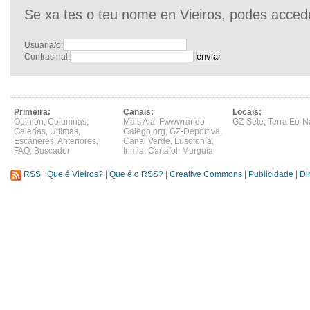
Se xa tes o teu nome en Vieiros, podes acced
Usuaria/o:
Contrasinal:
Primeira:
Canais:
Locais:
Opinión
,
Columnas
,
Máis Alá
,
Fwwwrando
,
GZ-Sete
,
Terra Eo-N
Galerías
,
Últimas
,
Galego.org
,
GZ-Deportiva
,
Escáneres
,
Anteriores
,
Canal Verde
,
Lusofonía
,
FAQ
,
Buscador
Irimia
,
Cartafol
,
Murguía
RSS
|
Que é Vieiros?
|
Que é o RSS?
|
Creative Commons
|
Publicidade
|
Di