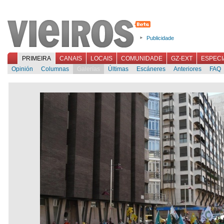
Publicidade
PRIMEIRA
CANAIS
LOCAIS
COMUNIDADE
GZ-EXT
ESPECI
Opinión
Columnas
Galerías
Últimas
Escáneres
Anteriores
FAQ