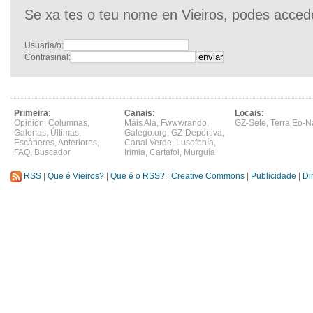
Se xa tes o teu nome en Vieiros, podes acced
Usuaria/o:
Contrasinal:
Primeira:
Canais:
Locais:
Opinión
,
Columnas
,
Máis Alá
,
Fwwwrando
,
GZ-Sete
,
Terra Eo-N
Galerías
,
Últimas
,
Galego.org
,
GZ-Deportiva
,
Escáneres
,
Anteriores
,
Canal Verde
,
Lusofonía
,
FAQ
,
Buscador
Irimia
,
Cartafol
,
Murguía
RSS
|
Que é Vieiros?
|
Que é o RSS?
|
Creative Commons
|
Publicidade
|
Di