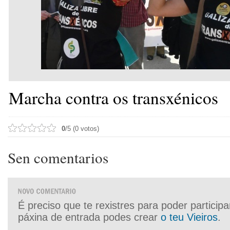
Marcha contra os transxénicos
0
/5 (0 votos)
Sen comentarios
É preciso que te rexistres para poder particip
páxina de entrada podes crear
o teu Vieiros
.