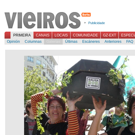
Publicidade
PRIMEIRA
CANAIS
LOCAIS
COMUNIDADE
GZ-EXT
ESPECI
Opinión
Columnas
Galerías
Últimas
Escáneres
Anteriores
FAQ