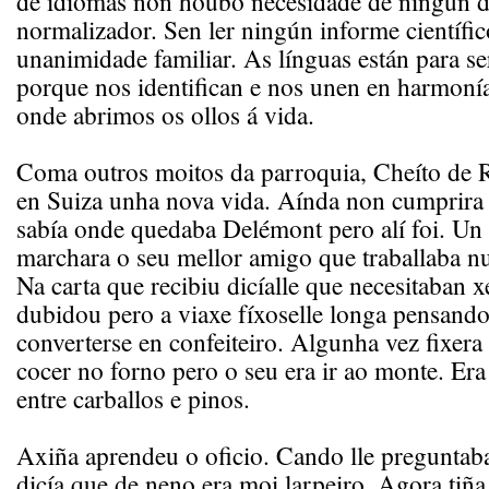
de idiomas non houbo necesidade de ningún d
normalizador. Sen ler ningún informe científic
unanimidade familiar. As línguas están para se
porque nos identifican e nos unen en harmoní
onde abrimos os ollos á vida.
Coma outros moitos da parroquia, Cheíto de 
en Suiza unha nova vida. Aínda non cumprira
sabía onde quedaba Delémont pero alí foi. Un
marchara o seu mellor amigo que traballaba nu
Na carta que recibiu dicíalle que necesitaban 
dubidou pero a viaxe fíxoselle longa pensand
converterse en confeiteiro. Algunha vez fixera
cocer no forno pero o seu era ir ao monte. Era
entre carballos e pinos.
Axiña aprendeu o oficio. Cando lle preguntab
dicía que de neno era moi larpeiro. Agora tiñ