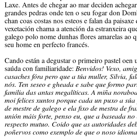
Laxe. Antes de chegar ao mar deciden achegar
grandes pedras onde ten o seu fogar don Dom
chan coas costas nos esteos e falan da paisaxe
vexetación chama a atención da estranxeira qu
galego polo nome dunhas flores amarelas ao q
seu home en perfecto francés.
Cando están a degustar o primeiro pastel oen 
saúda con familiaridade:
Benvidos! Vexo, amig
casaches fóra pero que a túa muller, Silvia, fa
nós. Ten seseo e gheada e sabe que formo par
familia das antas megalíticas. A miña noraboa
moi felices xuntos porque cada un puxo a súa p
de mestre de galego e ela fixo de mestra de fr
unión máis forte, penso eu, que a baseada no
respecto mutuo. Coido que as autoridades de
poñervos como exemplo de que o noso idioma