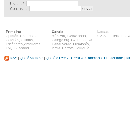
Usuaria/o:
Contrasinal:
Primeira:
Canais:
Locais:
Opinión
,
Columnas
,
Máis Alá
,
Fwwwrando
,
GZ-Sete
,
Terra Eo-N
Galerías
,
Últimas
,
Galego.org
,
GZ-Deportiva
,
Escáneres
,
Anteriores
,
Canal Verde
,
Lusofonía
,
FAQ
,
Buscador
Irimia
,
Cartafol
,
Murguía
RSS
|
Que é Vieiros?
|
Que é o RSS?
|
Creative Commons
|
Publicidade
|
Di