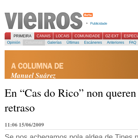
Publicidade
PRIMEIRA
CANAIS
LOCAIS
COMUNIDADE
GZ-EXT
ESPECI
Opinión
Columnas
Galerías
Últimas
Escáneres
Anteriores
FAQ
Manuel Suárez
En “Cas do Rico” non queren 
retraso
11:06 15/06/2009
Se nos achegamos pola aldea de Tines n