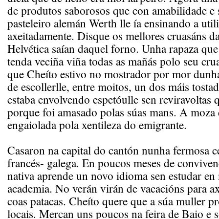
de produtos saborosos que con amabilidade e 
pasteleiro alemán Werth lle ía ensinando a util
axeitadamente. Disque os mellores cruasáns d
Helvética saían daquel forno. Unha rapaza que
tenda veciña viña todas as mañás polo seu cru
que Cheíto estivo no mostrador por mor dunha
de escollerlle, entre moitos, un dos máis tost
estaba envolvendo espetóulle sen reviravoltas
porque foi amasado polas súas mans. A moza
engaiolada pola xentileza do emigrante.
Casaron na capital do cantón nunha fermosa c
francés- galega. En poucos meses de conviven
nativa aprende un novo idioma sen estudar en
academia. No verán virán de vacacións para 
coas patacas. Cheíto quere que a súa muller pr
locais. Mercan uns poucos na feira de Baio e