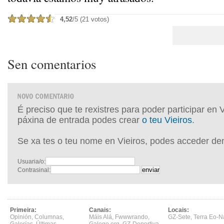
4,52
/5 (21 votos)
Sen comentarios
É preciso que te rexistres para poder participar en 
páxina de entrada podes crear
o teu Vieiros
.
Se xa tes o teu nome en Vieiros, podes acceder de
Usuaria/o:
Contrasinal:
Primeira:
Canais:
Locais:
Opinión
,
Columnas
,
Máis Alá
,
Fwwwrando
,
GZ-Sete
,
Terra Eo-N