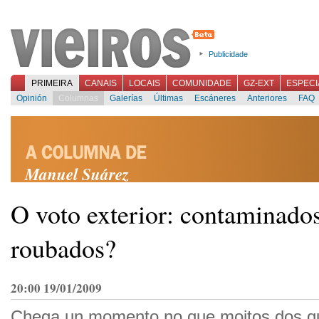
Publicidade
PRIMEIRA
CANAIS
LOCAIS
COMUNIDADE
GZ-EXT
ESPECI
Opinión
Columnas
Galerías
Últimas
Escáneres
Anteriores
FAQ
Manuel Suárez
O voto exterior: contaminado
roubados?
20:00 19/01/2009
Chega un momento no que moitos dos q