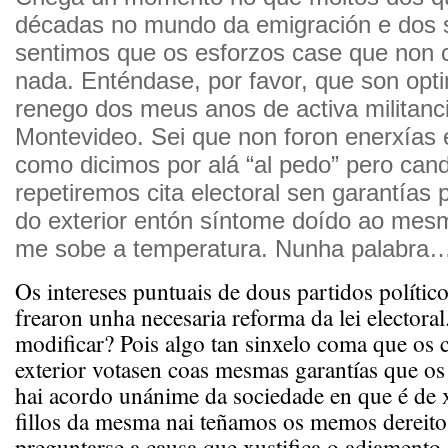
décadas no mundo da emigración e dos 
sentimos que os esforzos case que non 
nada. Enténdase, por favor, que son opt
renego dos meus anos de activa militancia
Montevideo. Sei que non foron enerxías
como dicimos por alá “al pedo” pero can
repetiremos cita electoral sen garantías 
do exterior entón síntome doído ao me
me sobe a temperatura. Nunha palabra…e
Os intereses puntuais de dous partidos político
frearon unha necesaria reforma da lei electora
modificar? Pois algo tan sinxelo coma que os 
exterior votasen coas mesmas garantías que os 
hai acordo unánime da sociedade en que é de 
fillos da mesma nai teñamos os memos dereito
preguntarse a causa que xustifica o adiamento