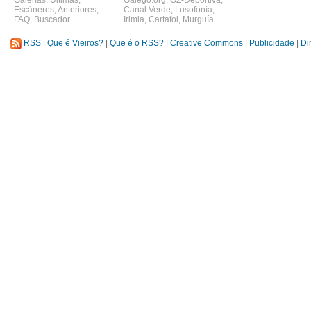
Galerías
,
Últimas
,
Galego.org
,
GZ-Deportiva
,
Escáneres
,
Anteriores
,
Canal Verde
,
Lusofonía
,
FAQ
,
Buscador
Irimia
,
Cartafol
,
Murguía
RSS
|
Que é Vieiros?
|
Que é o RSS?
|
Creative Commons
|
Publicidade
|
Di