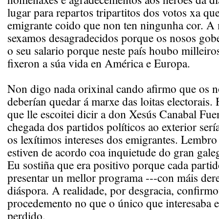
lugar para repartos tripartitos dos votos xa qu
emigrante coido que non ten ningunha cor. 
sexamos desagradecidos porque os nosos gobe
o seu salario porque neste país houbo milleiro
fixeron a súa vida en América e Europa.
Non digo nada orixinal cando afirmo que os n
deberían quedar á marxe das loitas electorais.
que lle escoitei dicir a don Xesús Canabal Fue
chegada dos partidos políticos ao exterior serí
os lexítimos intereses dos emigrantes. Lembr
estiven de acordo coa inquietude do gran gale
Eu sostiña que era positivo porque cada partido
presentar un mellor programa ---con máis derei
diáspora. A realidade, por desgracia, confirmo
procedemento no que o único que interesaba e
perdido.