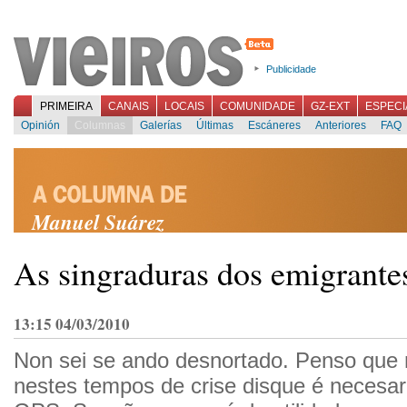
Publicidade
PRIMEIRA
CANAIS
LOCAIS
COMUNIDADE
GZ-EXT
ESPECI
Opinión
Columnas
Galerías
Últimas
Escáneres
Anteriores
FAQ
Manuel Suárez
As singraduras dos emigrante
13:15 04/03/2010
Non sei se ando desnortado. Penso que 
nestes tempos de crise disque é necesar