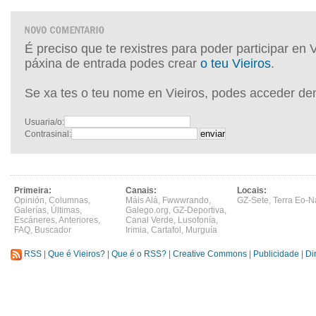
É preciso que te rexistres para poder participar en 
páxina de entrada podes crear
o teu Vieiros
.
Se xa tes o teu nome en Vieiros, podes acceder de
Usuaria/o:
Contrasinal:
Primeira:
Canais:
Locais:
Opinión
,
Columnas
,
Máis Alá
,
Fwwwrando
,
GZ-Sete
,
Terra Eo-N
Galerías
,
Últimas
,
Galego.org
,
GZ-Deportiva
,
Escáneres
,
Anteriores
,
Canal Verde
,
Lusofonía
,
FAQ
,
Buscador
Irimia
,
Cartafol
,
Murguía
RSS
|
Que é Vieiros?
|
Que é o RSS?
|
Creative Commons
|
Publicidade
|
Di