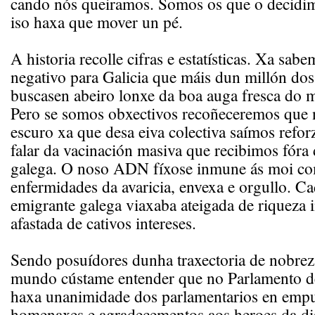
cando nós queiramos. Somos os que o decidim
iso haxa que mover un pé.
A historia recolle cifras e estatísticas. Xa sab
negativo para Galicia que máis dun millón dos s
buscasen abeiro lonxe da boa auga fresca do m
Pero se somos obxectivos recoñeceremos que 
escuro xa que desa eiva colectiva saímos refor
falar da vacinación masiva que recibimos fóra 
galega. O noso ADN fíxose inmune ás moi c
enfermidades da avaricia, envexa e orgullo. C
emigrante galega viaxaba ateigada de riqueza i
afastada de cativos intereses.
Sendo posuídores dunha traxectoria de nobrez
mundo cústame entender que no Parlamento d
haxa unanimidade dos parlamentarios en empu
homenaxes e agradecementos aos heroes da di