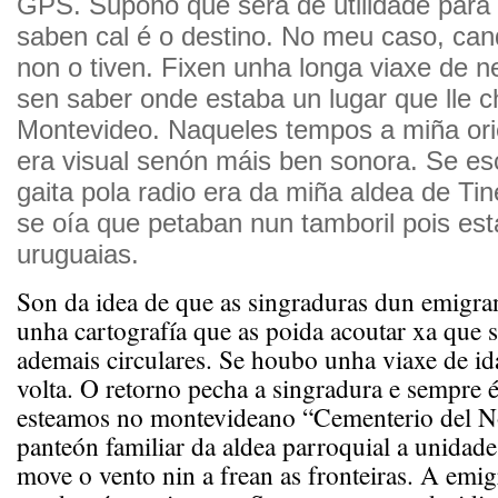
GPS. Supoño que será de utilidade para
saben cal é o destino. No meu caso, can
non o tiven. Fixen unha longa viaxe de 
sen saber onde estaba un lugar que lle
Montevideo. Naqueles tempos a miña ori
era visual senón máis ben sonora. Se es
gaita pola radio era da miña aldea de Ti
se oía que petaban nun tamboril pois est
uruguaias.
Son da idea de que as singraduras dun emigra
unha cartografía que as poida acoutar xa que s
ademais circulares. Se houbo unha viaxe de i
volta. O retorno pecha a singradura e sempre é
esteamos no montevideano “Cementerio del N
panteón familiar da aldea parroquial a unidade
move o vento nin a frean as fronteiras. A emi