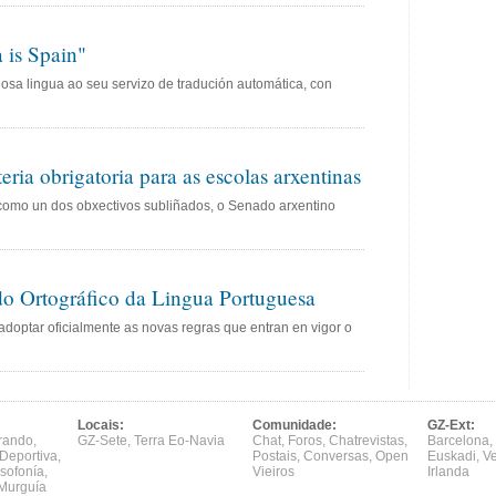
 is Spain"
nosa lingua ao seu servizo de tradución automática, con
ria obrigatoria para as escolas arxentinas
como un dos obxectivos subliñados, o Senado arxentino
do Ortográfico da Lingua Portuguesa
 adoptar oficialmente as novas regras que entran en vigor o
Locais:
Comunidade:
GZ-Ext:
rando
,
GZ-Sete
,
Terra Eo-Navia
Chat
,
Foros
,
Chatrevistas
,
Barcelona
,
Deportiva
,
Postais
,
Conversas
,
Open
Euskadi
,
V
sofonía
,
Vieiros
Irlanda
Murguía