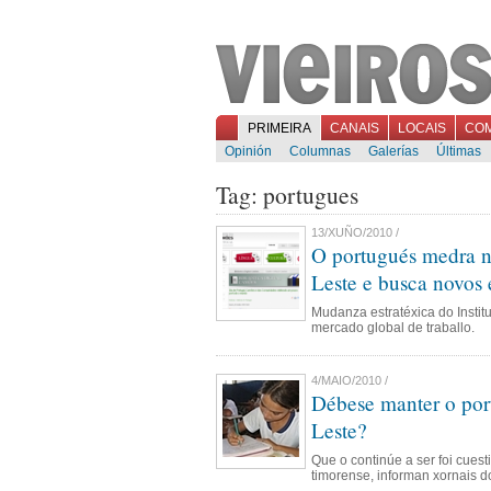
PRIMEIRA
CANAIS
LOCAIS
CO
Opinión
Columnas
Galerías
Últimas
Tag: portugues
13/XUÑO/2010 /
O portugués medra n
Leste e busca novos
Mudanza estratéxica do Instit
mercado global de traballo.
4/MAIO/2010 /
Débese manter o por
Leste?
Que o continúe a ser foi cues
timorense, informan xornais d