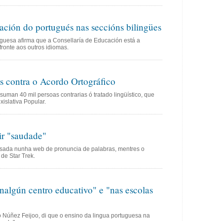
ción do portugués nas seccións bilingües
uguesa afirma que a Consellaría de Educación está a
 fronte aos outros idiomas.
s contra o Acordo Ortográfico
suman 40 mil persoas contrarias ó tratado lingüístico, que
xislativa Popular.
ir "saudade"
usada nunha web de pronuncia de palabras, mentres o
 de Star Trek.
nalgún centro educativo" e "nas escolas
o Núñez Feijoo, di que o ensino da lingua portuguesa na