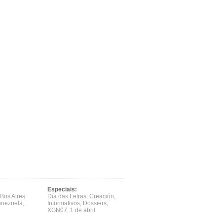
Especiais:
Bos Aires
,
Día das Letras
,
Creación
,
enezuela
,
Informativos
,
Dossiers
,
XGN07
,
1 de abril