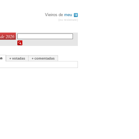
Vieiros de
meu
(ou rexistrate)
 de 2026
as
+ votadas
+ comentadas