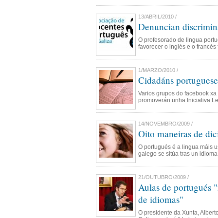
13/ABRIL/2010 /
Denuncian discrimina
O profesorado de lingua port
favorecer o inglés e o francés
1/MARZO/2010 /
Cidadáns portuguese
Varios grupos do facebook xa 
promoverán unha Iniciativa Le
14/NOVEMBRO/2009 /
Oito maneiras de dic
O portugués é a lingua máis 
galego se sitúa tras un idioma
21/OUTUBRO/2009 /
Aulas de portugués "
de idiomas"
O presidente da Xunta, Albert