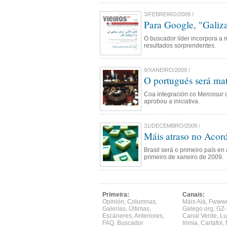
3/FEBREIRO/2009 /
Para Google, "Galiza
O buscador líder incorpora a 
resultados sorprendentes.
9/XANEIRO/2009 /
O portugués será mate
Coa integración co Mercosur 
aprobou a iniciativa.
31/DECEMBRO/2008 /
Máis atraso no Acor
Brasil será o primeiro país en
primeiro de xaneiro de 2009.
Primeira:
Canais:
Opinión
,
Columnas
,
Máis Alá
,
Fwww
Galerías
,
Últimas
,
Galego.org
,
GZ-
Escáneres
,
Anteriores
,
Canal Verde
,
Lu
FAQ
,
Buscador
Irimia
,
Cartafol
,