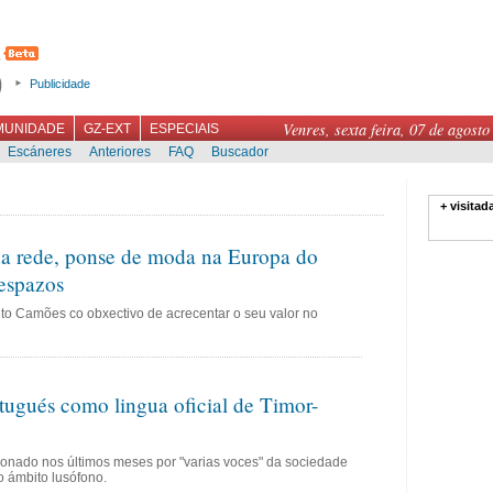
Publicidade
Venres, sexta feira, 07 de agosto
MUNIDADE
GZ-EXT
ESPECIAIS
Escáneres
Anteriores
FAQ
Buscador
+ visitad
a rede, ponse de moda na Europa do
 espazos
uto Camões co obxectivo de acrecentar o seu valor no
tugués como lingua oficial de Timor-
tionado nos últimos meses por "varias voces" da sociedade
o ámbito lusófono.