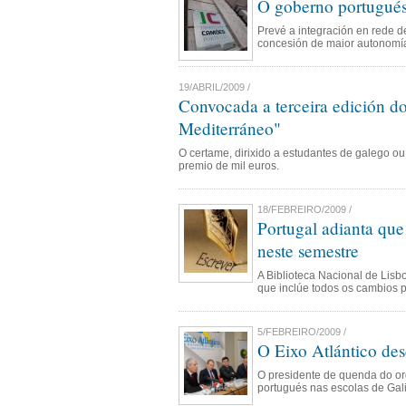
O goberno portugués
Prevé a integración en rede d
concesión de maior autonomía
19/ABRIL/2009 /
Convocada a terceira edición do
Mediterráneo"
O certame, dirixido a estudantes de galego ou 
premio de mil euros.
18/FEBREIRO/2009 /
Portugal adianta que
neste semestre
A Biblioteca Nacional de Lisbo
que inclúe todos os cambios p
5/FEBREIRO/2009 /
O Eixo Atlántico des
O presidente de quenda do org
portugués nas escolas de Gal