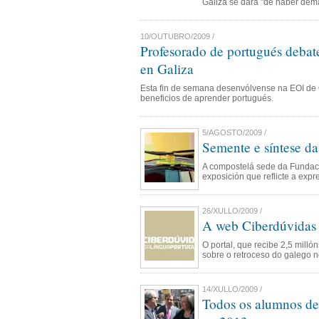
Galiza se dará "de haber dem
10/OUTUBRO/2009 /
Profesorado de portugués debate
en Galiza
Esta fin de semana desenvólvense na EOI de
beneficios de aprender portugués.
5/AGOSTO/2009 /
Semente e síntese da
A compostelá sede da Fundació
exposición que reflicte a expr
26/XULLO/2009 /
A web Ciberdúvidas o
O portal, que recibe 2,5 mill
sobre o retroceso do galego n
14/XULLO/2009 /
Todos os alumnos de