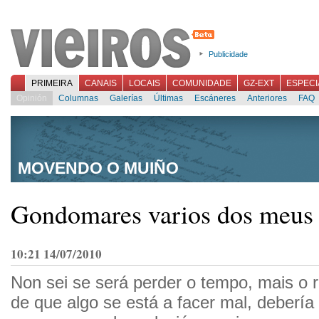
Publicidade
PRIMEIRA
CANAIS
LOCAIS
COMUNIDADE
GZ-EXT
ESPECI
Opinión
Columnas
Galerías
Últimas
Escáneres
Anteriores
FAQ
MOVENDO O MUIÑO
Gondomares varios dos meus
10:21 14/07/2010
Non sei se será perder o tempo, mais o
de que algo se está a facer mal, debería 