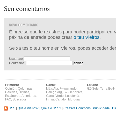
Sen comentarios
É preciso que te rexistres para poder participar en 
páxina de entrada podes crear
o teu Vieiros
.
Se xa tes o teu nome en Vieiros, podes acceder de
Usuaria/o:
Contrasinal:
Primeira:
Canais:
Locais:
Opinión
,
Columnas
,
Máis Alá
,
Fwwwrando
,
GZ-Sete
,
Terra Eo-N
Galerías
,
Últimas
,
Galego.org
,
GZ-Deportiva
,
Escáneres
,
Anteriores
,
Canal Verde
,
Lusofonía
,
FAQ
,
Buscador
Irimia
,
Cartafol
,
Murguía
RSS
|
Que é Vieiros?
|
Que é o RSS?
|
Creative Commons
|
Publicidade
|
Di