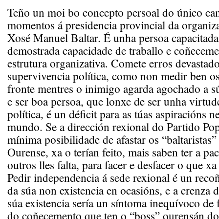
Teño un moi bo concepto persoal do único can
momentos á presidencia provincial da organiz
Xosé Manuel Baltar. É unha persoa capacitada
demostrada capacidade de traballo e coñeceme
estrutura organizativa. Comete erros devastado
supervivencia política, como non medir ben os
fronte mentres o inimigo agarda agochado a s
e ser boa persoa, que lonxe de ser unha virtud
política, é un déficit para as túas aspiracións 
mundo. Se a dirección rexional do Partido Pop
mínima posibilidade de afastar os “baltaristas”
Ourense, xa o terían feito, mais saben ter a pa
outros lles falta, para facer e desfacer o que x
Pedir independencia á sede rexional é un rec
da súa non existencia en ocasións, e a crenza 
súa existencia sería un síntoma inequívoco de 
do coñecemento que ten o “boss” ourensán d