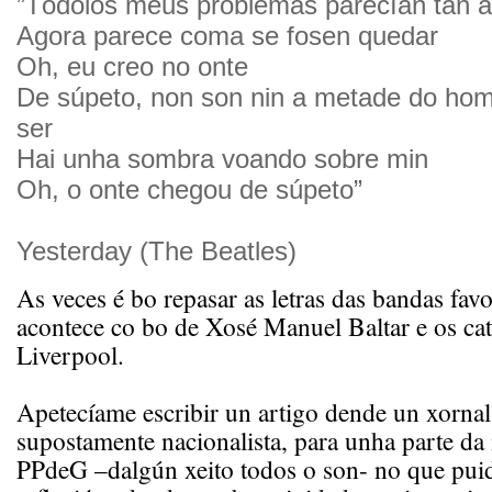
”Tódolos meus problemas parecían tan a
Agora parece coma se fosen quedar
Oh, eu creo no onte
De súpeto, non son nin a metade do hom
ser
Hai unha sombra voando sobre min
Oh, o onte chegou de súpeto”
Yesterday (The Beatles)
As veces é bo repasar as letras das bandas fav
acontece co bo de Xosé Manuel Baltar e os cat
Liverpool.
Apetecíame escribir un artigo dende un xornal 
supostamente nacionalista, para unha parte da 
PPdeG –dalgún xeito todos o son- no que puid