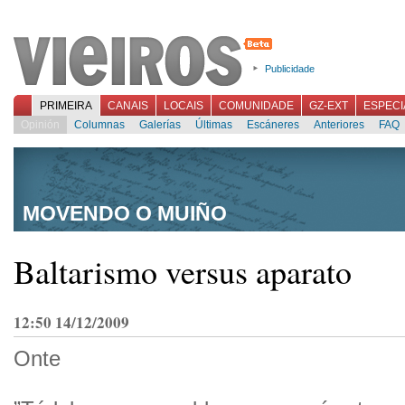
Publicidade
PRIMEIRA
CANAIS
LOCAIS
COMUNIDADE
GZ-EXT
ESPECI
Opinión
Columnas
Galerías
Últimas
Escáneres
Anteriores
FAQ
MOVENDO O MUIÑO
Baltarismo versus aparato
12:50 14/12/2009
Onte