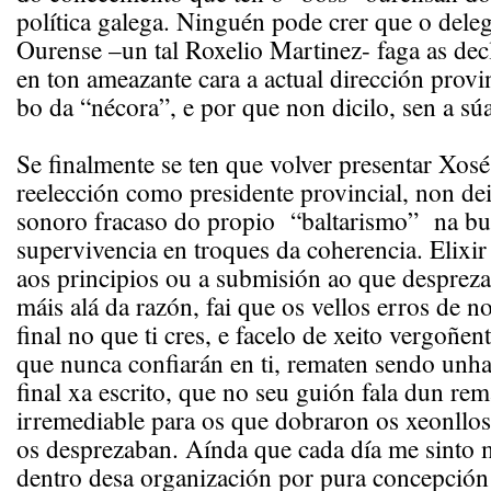
política galega. Ninguén pode crer que o del
Ourense –un tal Roxelio Martinez- faga as decl
en ton ameazante cara a actual dirección provin
bo da “nécora”, e por que non dicilo, sen a sú
Se finalmente se ten que volver presentar Xosé
reelección como presidente provincial, non dei
sonoro fracaso do propio “baltarismo” na bu
supervivencia en troques da coherencia. Elixir 
aos principios ou a submisión ao que desprez
máis alá da razón, fai que os vellos erros de n
final no que ti cres, e facelo de xeito vergoñe
que nunca confiarán en ti, rematen sendo unha
final xa escrito, que no seu guión fala dun re
irremediable para os que dobraron os xeonllos
os desprezaban. Aínda que cada día me sinto 
dentro desa organización por pura concepción