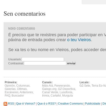
Sen comentarios
É preciso que te rexistres para poder participar en 
páxina de entrada podes crear
o teu Vieiros
.
Se xa tes o teu nome en Vieiros, podes acceder de
Usuaria/o:
Contrasinal:
Primeira:
Canais:
Locais:
Opinión
,
Columnas
,
Máis Alá
,
Fwwwrando
,
GZ-Sete
,
Terra Eo-N
Galerías
,
Últimas
,
Galego.org
,
GZ-Deportiva
,
Escáneres
,
Anteriores
,
Canal Verde
,
Lusofonía
,
FAQ
,
Buscador
Irimia
,
Cartafol
,
Murguía
RSS
|
Que é Vieiros?
|
Que é o RSS?
|
Creative Commons
|
Publicidade
|
Di