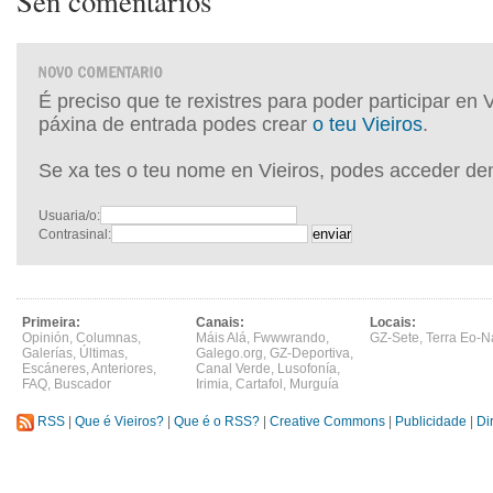
Sen comentarios
É preciso que te rexistres para poder participar en 
páxina de entrada podes crear
o teu Vieiros
.
Se xa tes o teu nome en Vieiros, podes acceder de
Usuaria/o:
Contrasinal:
Primeira:
Canais:
Locais:
Opinión
,
Columnas
,
Máis Alá
,
Fwwwrando
,
GZ-Sete
,
Terra Eo-N
Galerías
,
Últimas
,
Galego.org
,
GZ-Deportiva
,
Escáneres
,
Anteriores
,
Canal Verde
,
Lusofonía
,
FAQ
,
Buscador
Irimia
,
Cartafol
,
Murguía
RSS
|
Que é Vieiros?
|
Que é o RSS?
|
Creative Commons
|
Publicidade
|
Di