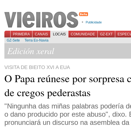
Publicidade
PRIMEIRA
CANAIS
LOCAIS
COMUNIDADE
GZ-EXT
ESPECI
GZ-Sete
Terra Eo-Navia
Edición xeral
VISITA DE BIEITO XVI A EUA
O Papa reúnese por sorpresa 
de cregos pederastas
"Ningunha das miñas palabras podería de
o dano producido por este abuso", dixo. 
pronunciará un discurso na asemblea d