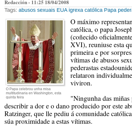
Redacción - 11:25 18/04/2008
Tags:
abusos sexuais
EUA
igrexa católica
Papa
peder
O máximo representan
católica, o papa Josep
(coñecido oficialment
XVI), reuniuse esta qu
primeira e por sorpre
vítimas de abusos sexu
pederastas estadounide
relataron individualm
viviron.
O Papa celebrou unha misa
multitudinaria en Washington, esta
"Ningunha das miñas 
quinta feira
describir a dor e o dano producido por este ab
Ratzinger, que lle pediu á comunidade católic
súa proximidade a estas vítimas.