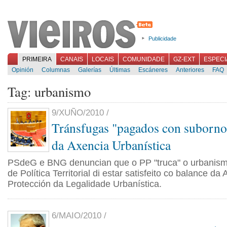
Publicidade
PRIMEIRA
CANAIS
LOCAIS
COMUNIDADE
GZ-EXT
ESPECI
Opinión
Columnas
Galerías
Últimas
Escáneres
Anteriores
FAQ
Tag: urbanismo
9/XUÑO/2010 /
Tránsfugas "pagados con suborno
da Axencia Urbanística
PSdeG e BNG denuncian que o PP "truca" o urbanismo
de Política Territorial di estar satisfeito co balance da
Protección da Legalidade Urbanística.
6/MAIO/2010 /