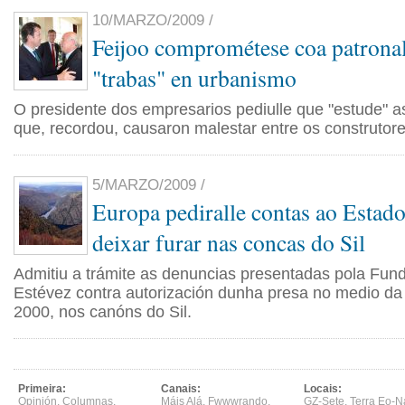
10/MARZO/2009 /
Feijoo comprométese coa patronal
"trabas" en urbanismo
O presidente dos empresarios pediulle que "estude" a
que, recordou, causaron malestar entre os construtore
5/MARZO/2009 /
Europa pediralle contas ao Estad
deixar furar nas concas do Sil
Admitiu a trámite as denuncias presentadas pola Fu
Estévez contra autorización dunha presa no medio d
2000, nos canóns do Sil.
Primeira:
Canais:
Locais:
Opinión
,
Columnas
,
Máis Alá
,
Fwwwrando
,
GZ-Sete
,
Terra Eo-N