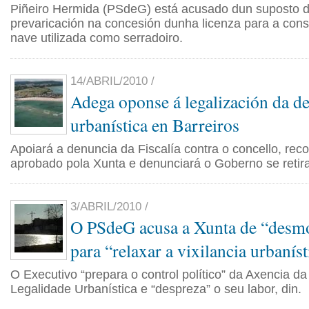
Piñeiro Hermida (PSdeG) está acusado dun suposto de
prevaricación na concesión dunha licenza para a con
nave utilizada como serradoiro.
14/ABRIL/2010 /
Adega oponse á legalización da de
urbanística en Barreiros
Apoiará a denuncia da Fiscalía contra o concello, rec
aprobado pola Xunta e denunciará o Goberno se retir
3/ABRIL/2010 /
O PSdeG acusa a Xunta de “desm
para “relaxar a vixilancia urbanís
O Executivo “prepara o control político” da Axencia da
Legalidade Urbanística e “despreza” o seu labor, din.