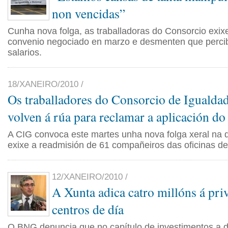
non vencidas”
Cunha nova folga, as traballadoras do Consorcio exix
convenio negociado en marzo e desmenten que perci
salarios.
18/XANEIRO/2010 /
Os traballadores do Consorcio de Igualdad
volven á rúa para reclamar a aplicación d
A CIG convoca este martes unha nova folga xeral na
exixe a readmisión de 61 compañeiros das oficinas de
12/XANEIRO/2010 /
A Xunta adica catro millóns á pri
centros de día
O BNG denuncia que no capítulo de investimentos a d