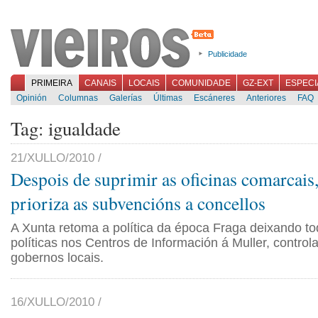
Publicidade
PRIMEIRA
CANAIS
LOCAIS
COMUNIDADE
GZ-EXT
ESPECI
Opinión
Columnas
Galerías
Últimas
Escáneres
Anteriores
FAQ
Tag: igualdade
21/XULLO/2010 /
Despois de suprimir as oficinas comarcais
prioriza as subvencións a concellos
A Xunta retoma a política da época Fraga deixando t
políticas nos Centros de Información á Muller, control
gobernos locais.
16/XULLO/2010 /