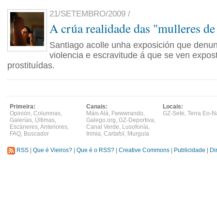
21/SETEMBRO/2009 /
A crúa realidade das "mulleres de
Santiago acolle unha exposición que denun
violencia e escravitude á que se ven expos
prostituídas.
Primeira:
Canais:
Locais:
Opinión
,
Columnas
,
Máis Alá
,
Fwwwrando
,
GZ-Sete
,
Terra Eo-N
Galerías
,
Últimas
,
Galego.org
,
GZ-Deportiva
,
Escáneres
,
Anteriores
,
Canal Verde
,
Lusofonía
,
FAQ
,
Buscador
Irimia
,
Cartafol
,
Murguía
RSS
|
Que é Vieiros?
|
Que é o RSS?
|
Creative Commons
|
Publicidade
|
Di