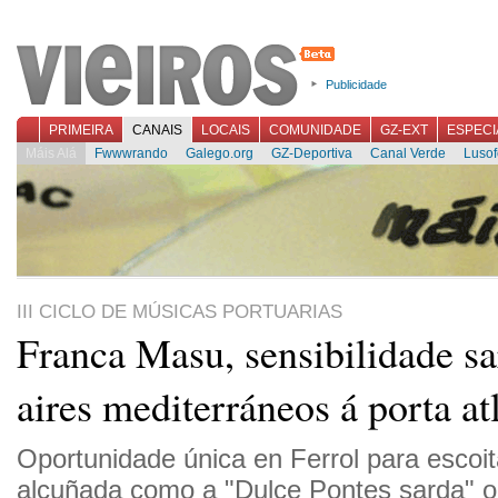
Publicidade
PRIMEIRA
CANAIS
LOCAIS
COMUNIDADE
GZ-EXT
ESPECI
Máis Alá
Fwwwrando
Galego.org
GZ-Deportiva
Canal Verde
Lusof
III CICLO DE MÚSICAS PORTUARIAS
Franca Masu, sensibilidade sa
aires mediterráneos á porta at
Oportunidade única en Ferrol para escoita
alcuñada como a "Dulce Pontes sarda" o