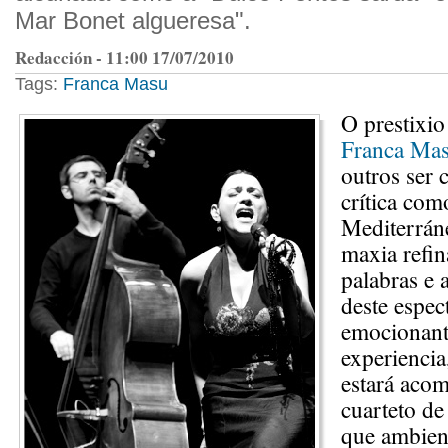
Mar Bonet algueresa".
Redacción - 11:00 17/07/2010
Tags:
Franca Masu
O prestixi
Franca Ma
outros ser 
crítica co
Mediterrán
maxia refin
palabras e 
deste espec
emocionant
experienci
estará aco
cuarteto d
que ambien