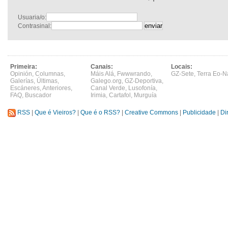
Usuaria/o:
Contrasinal:
Primeira:
Canais:
Locais:
Opinión
,
Columnas
,
Máis Alá
,
Fwwwrando
,
GZ-Sete
,
Terra Eo-N
Galerías
,
Últimas
,
Galego.org
,
GZ-Deportiva
,
Escáneres
,
Anteriores
,
Canal Verde
,
Lusofonía
,
FAQ
,
Buscador
Irimia
,
Cartafol
,
Murguía
RSS
|
Que é Vieiros?
|
Que é o RSS?
|
Creative Commons
|
Publicidade
|
Di