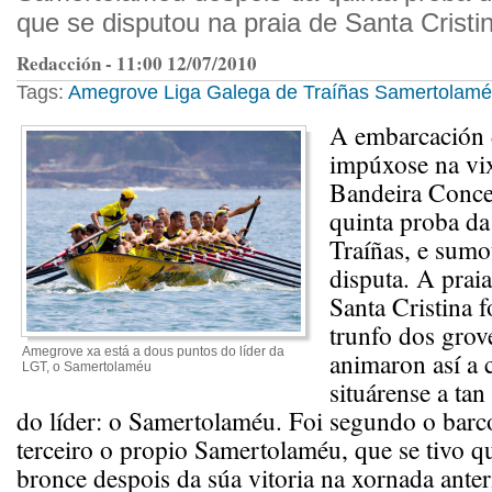
que se disputou na praia de Santa Cristi
Redacción - 11:00 12/07/2010
Tags:
Amegrove
Liga Galega de Traíñas
Samertolam
A embarcación
impúxose na vi
Bandeira Concel
quinta proba da
Traíñas, e sumo
disputa. A prai
Santa Cristina f
trunfo dos grov
Amegrove xa está a dous puntos do líder da
animaron así a 
LGT, o Samertolaméu
situárense a ta
do líder: o Samertolaméu. Foi segundo o bar
terceiro o propio Samertolaméu, que se tivo 
bronce despois da súa vitoria na xornada anter