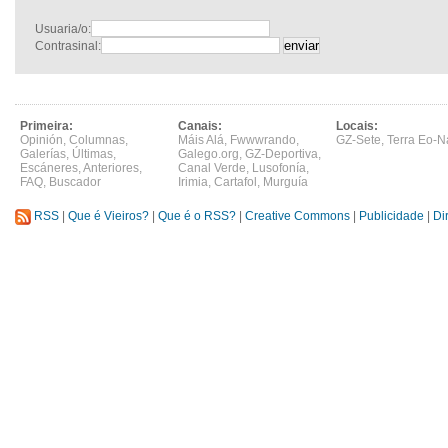
Usuaria/o:
Contrasinal:
Primeira:
Canais:
Locais:
Opinión
,
Columnas
,
Máis Alá
,
Fwwwrando
,
GZ-Sete
,
Terra Eo-N
Galerías
,
Últimas
,
Galego.org
,
GZ-Deportiva
,
Escáneres
,
Anteriores
,
Canal Verde
,
Lusofonía
,
FAQ
,
Buscador
Irimia
,
Cartafol
,
Murguía
RSS
|
Que é Vieiros?
|
Que é o RSS?
|
Creative Commons
|
Publicidade
|
Di