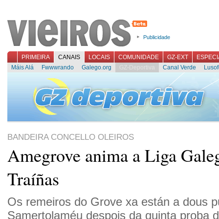
Publicidade
PRIMEIRA
CANAIS
LOCAIS
COMUNIDADE
GZ-EXT
ESPECI
Máis Alá
Fwwwrando
Galego.org
GZ-Deportiva
Canal Verde
Lusof
BANDEIRA CONCELLO OLEIROS
Amegrove anima a Liga Gale
Traíñas
Os remeiros do Grove xa están a dous p
Samertolaméu despois da quinta proba d