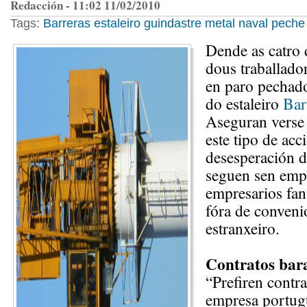
Redacción - 11:02 11/02/2010
Tags:
Barreras
estaleiro
guindastre
metal
naval
peche
Dende as catro 
dous traballado
en paro pechad
do estaleiro
Bar
Aseguran verse
este tipo de acc
desesperación 
seguen sen emp
empresarios fan
fóra de conveni
estranxeiro.
Contratos bar
“Prefiren contra
empresa portug