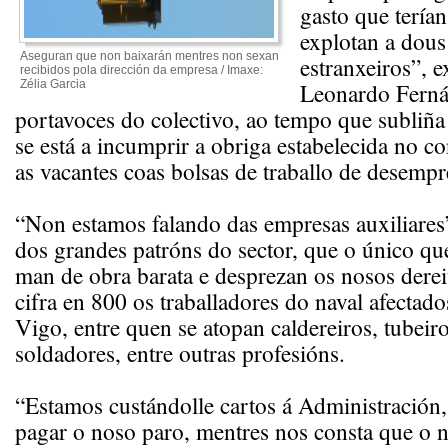
gasto que tería
explotan a dous
Aseguran que non baixarán mentres non sexan
estranxeiros”, e
recibidos pola dirección da empresa / Imaxe:
Zélia Garcia
Leonardo Ferná
portavoces do colectivo, ao tempo que subliña 
se está a incumprir a obriga estabelecida no c
as vacantes coas bolsas de traballo de desemp
“Non estamos falando das empresas auxiliares”
dos grandes patróns do sector, que o único qu
man de obra barata e desprezan os nosos dere
cifra en 800 os traballadores do naval afectado
Vigo, entre quen se atopan caldereiros, tubeiros
soldadores, entre outras profesións.
“Estamos custándolle cartos á Administración,
pagar o noso paro, mentres nos consta que o