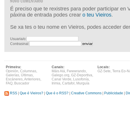
É preciso que te rexistres para poder participar en 
páxina de entrada podes crear
o teu Vieiros
.
Se xa tes o teu nome en Vieiros, podes acceder de
Usuaria/o:
Contrasinal:
Primeira:
Canais:
Locais:
Opinión
,
Columnas
,
Máis Alá
,
Fwwwrando
,
GZ-Sete
,
Terra Eo-N
Galerías
,
Últimas
,
Galego.org
,
GZ-Deportiva
,
Escáneres
,
Anteriores
,
Canal Verde
,
Lusofonía
,
FAQ
,
Buscador
Irimia
,
Cartafol
,
Murguía
RSS
|
Que é Vieiros?
|
Que é o RSS?
|
Creative Commons
|
Publicidade
|
Di