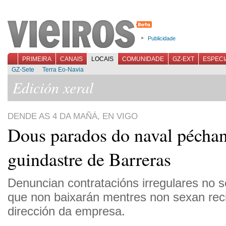
Publicidade
PRIMEIRA
CANAIS
LOCAIS
COMUNIDADE
GZ-EXT
ESPECI
GZ-Sete
Terra Eo-Navia
Edición xeral
DENDE AS 4 DA MAÑÁ, EN VIGO
Dous parados do naval pécha
guindastre de Barreras
Denuncian contratacións irregulares no s
que non baixarán mentres non sexan reci
dirección da empresa.