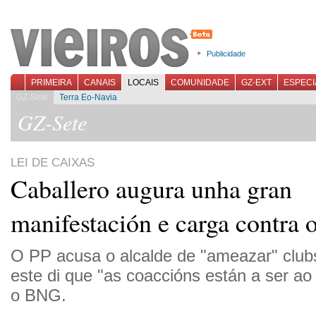
Publicidade
PRIMEIRA
CANAIS
LOCAIS
COMUNIDADE
GZ-EXT
ESPECI
GZ-Sete
Terra Eo-Navia
GZ-Sete
LEI DE CAIXAS
Caballero augura unha gran
manifestación e carga contra
O PP acusa o alcalde de "ameazar" clubs
este di que "as coaccións están a ser ao
o BNG.