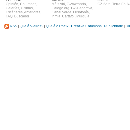
Primeira:
Canais:
Locais:
Opinión
,
Columnas
,
Máis Alá
,
Fwwwrando
,
GZ-Sete
,
Terra Eo-N
Galerías
,
Últimas
,
Galego.org
,
GZ-Deportiva
,
Escáneres
,
Anteriores
,
Canal Verde
,
Lusofonía
,
FAQ
,
Buscador
Irimia
,
Cartafol
,
Murguía
RSS
|
Que é Vieiros?
|
Que é o RSS?
|
Creative Commons
|
Publicidade
|
Di