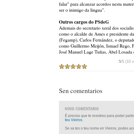
falar" para alcanzar acordos nesta mate
ser o inimigo da lingua".
Outros cargos do PSdeG
Ademais do secretario xeral dos sociali
como o alcalde de Ames e presidente da
(Fegamp), Carlos Fernández, o deputado
como Guillermo Meijón, Ismael Rego, P
José Manuel Lage Tuñas, Abel Losada
5
/5 (10 
Sen comentarios
É preciso que te rexistres para poder part
teu Vieiros
.
Se xa tes o teu nome en Vieiros, podes a