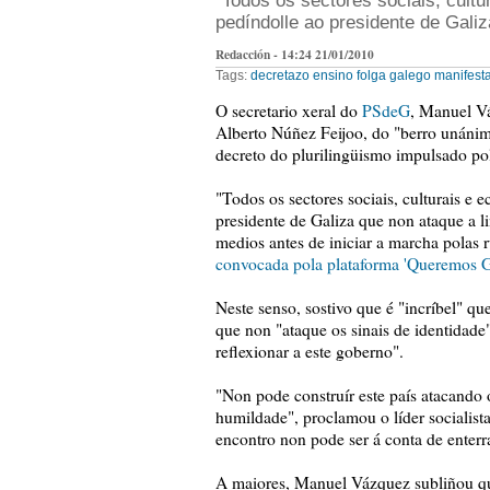
"Todos os sectores sociais, cultu
pedíndolle ao presidente de Galiz
Redacción - 14:24 21/01/2010
Tags:
decretazo
ensino
folga
galego
manifest
O secretario xeral do
PSdeG
, Manuel Vá
Alberto Núñez Feijoo, do "berro unáni
decreto do plurilingüismo impulsado pol
"Todos os sectores sociais, culturais e 
presidente de Galiza que non ataque a l
medios antes de iniciar a marcha polas
convocada pola plataforma 'Queremos G
Neste senso, sostivo que é "incríbel" qu
que non "ataque os sinais de identidade"
reflexionar a este goberno".
"Non pode construír este país atacando o
humildade", proclamou o líder socialist
encontro non pode ser á conta de enterra
A maiores, Manuel Vázquez subliñou que 