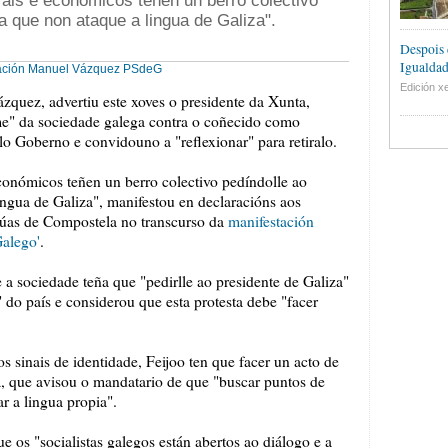
rais e económicos teñen un berro colectivo
a que non ataque a lingua de Galiza".
Despois 
Igualdad
ación
Manuel Vázquez
PSdeG
Edición xe
zquez, advertiu este xoves o presidente da Xunta,
me" da sociedade galega contra o coñecido como
o Goberno e convidouno a "reflexionar" para retiralo.
económicos teñen un berro colectivo pedíndolle ao
ingua de Galiza", manifestou en declaracións aos
 rúas de Compostela no transcurso da
manifestación
alego'
.
e a sociedade teña que "pedirlle ao presidente de Galiza"
 do país e considerou que esta protesta debe "facer
s sinais de identidade, Feijoo ten que facer un acto de
a, que avisou o mandatario de que "buscar puntos de
r a lingua propia".
os "socialistas galegos están abertos ao diálogo e a