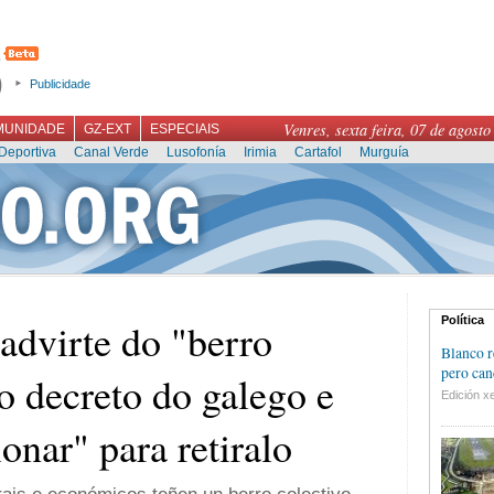
Publicidade
Venres, sexta feira, 07 de agosto
MUNIDADE
GZ-EXT
ESPECIAIS
Deportiva
Canal Verde
Lusofonía
Irimia
Cartafol
Murguía
Política
dvirte do "berro
Blanco r
pero can
o decreto do galego e
Edición xe
ionar" para retiralo