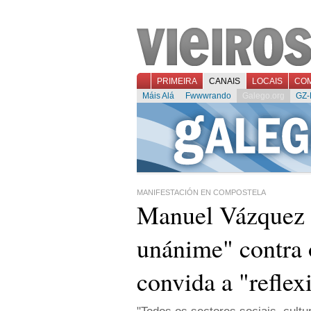
PRIMEIRA
CANAIS
LOCAIS
CO
Máis Alá
Fwwwrando
Galego.org
GZ-
MANIFESTACIÓN EN COMPOSTELA
Manuel Vázquez a
unánime" contra 
convida a "reflex