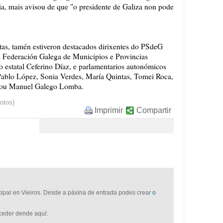
ria, mais avisou de que "o presidente de Galiza non pode
stas, tamén estiveron destacados dirixentes do PSdeG
 Federación Galega de Municipios e Provincias
 estatal Ceferino Díaz, e parlamentarios autonómicos
ablo López, Sonia Verdes, María Quintas, Tomei Roca,
 ou Manuel Galego Lomba.
votos)
Imprimir
Compartir
icipar en Vieiros. Desde a páxina de entrada podes crear
o
cceder dende aquí: