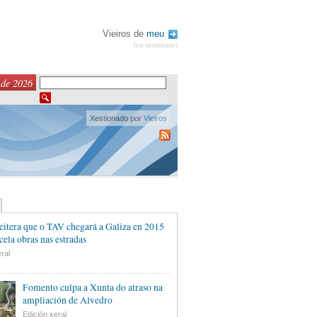
Vieiros de
meu
(ou rexistrate)
 de 2026
Xestionado por
Vieiros
eitera que o TAV chegará a Galiza en 2015
cela obras nas estradas
ral
Fomento culpa a Xunta do atraso na
ampliación de Alvedro
Edición xeral