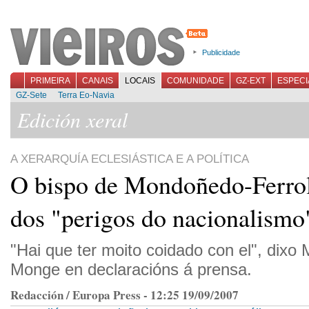
Publicidade
PRIMEIRA
CANAIS
LOCAIS
COMUNIDADE
GZ-EXT
ESPECI
GZ-Sete
Terra Eo-Navia
Edición xeral
A XERARQUÍA ECLESIÁSTICA E A POLÍTICA
O bispo de Mondoñedo-Ferrol
dos "perigos do nacionalismo
"Hai que ter moito coidado con el", dix
Monge en declaracións á prensa.
Redacción / Europa Press - 12:25 19/09/2007