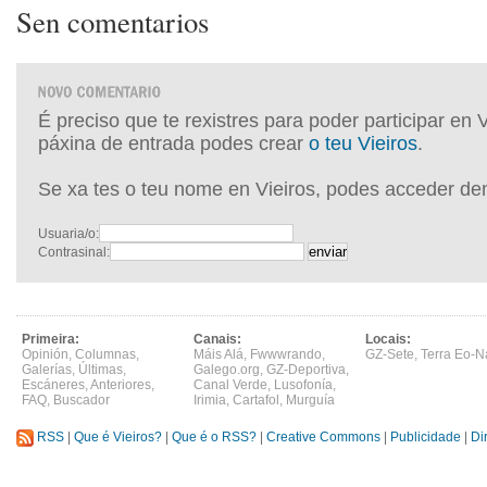
Sen comentarios
É preciso que te rexistres para poder participar en 
páxina de entrada podes crear
o teu Vieiros
.
Se xa tes o teu nome en Vieiros, podes acceder de
Usuaria/o:
Contrasinal:
Primeira:
Canais:
Locais:
Opinión
,
Columnas
,
Máis Alá
,
Fwwwrando
,
GZ-Sete
,
Terra Eo-N
Galerías
,
Últimas
,
Galego.org
,
GZ-Deportiva
,
Escáneres
,
Anteriores
,
Canal Verde
,
Lusofonía
,
FAQ
,
Buscador
Irimia
,
Cartafol
,
Murguía
RSS
|
Que é Vieiros?
|
Que é o RSS?
|
Creative Commons
|
Publicidade
|
Di