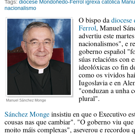
Tags:
diócese Mondoñedo-Ferrol
igrexa católica
Manu
nacionalismo
O bispo da
diocese
Ferrol
, Manuel Sán
advertiu este marte
nacionalismos", e 
goberno español "f
súas relacións con es
ideolóxicas co fin d
como os vividos hai
Iugoslavia e en Ale
"conduzan a unha c
plural".
Manuel Sánchez Monge
Sánchez Monge
insistiu en que o Executivo est
cousas nas que cambiar". "O goberno viu que 
moito máis complexas", aseverou e recordou qu