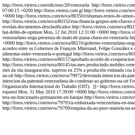
http://foros.vieiros.com/edicions/20/venezuela
http://foros.vieiros.c
07:00:15 +0200
http://foros.vieiros.com
gl
http://foros.vieiros.com/
+0000
http://foros.vieiros.com/nova/80350/exhuman-restos-de-simon-
http://foros.vieiros.com/nova/80332/eua-financia-grupos-anti-chavez
revelan-documentos-desclasificados
http://foros.vieiros.com/nova/80
hai-delito-de-opinion
Mon, 12 Jul 2010 12:31:00 +0000
http://foros
venezuelano-nega-presenza-de-inaki-de-juana-chaos-en-venezuela
ht
+0000
http://foros.vieiros.com/nova/80216/goberno-venezuelano-neg
acordos entre os Gobernos de François Miterrand, Felipe González e
alimentar-entre-venezuela-e-portugal
http://foros.vieiros.com/nova/8
http://foros.vieiros.com/nova/80157/aprobado-acordo-de-cooperacion-
http://foros.vieiros.com/nova/80145/un-mes-producindo-mobiles-ven
mes da súa inauguración, superou en 25% a produción estimada coa fa
na-oit
http://foros.vieiros.com/nova/79972/derrotada-intencion-da-pa
intencion-da-patronal-venezuelana-de-condenar-ao-goberno-na-oit
Fe
Organización Internacional do Traballo (OIT). ]]>
http://foros.viei
espanol
Mon, 31 May 2010 17:39:00 +0000
http://foros.vieiros.com
tera-un-funcionario-permanente-en-barajas
http://foros.vieiros.com/
http://foros.vieiros.com/nova/79793/a-embaixada-venezuelana-en-mad
http://foros.vieiros.com/nova/79709/enquisa-da-ao-psuv-maioria-na-a