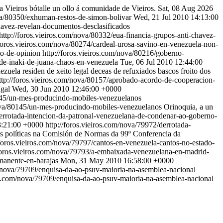
a Vieiros bótalle un ollo á comunidade de Vieiros.
Sat, 08 Aug 2026
ova/80350/exhuman-restos-de-simon-bolivar
Wed, 21 Jul 2010 14:13:00
chavez-revelan-documentos-desclasificados
http://foros.vieiros.com/nova/80332/eua-financia-grupos-anti-chavez-
/foros.vieiros.com/nova/80274/cardeal-urosa-savino-en-venezuela-non-
to-de-opinion
http://foros.vieiros.com/nova/80216/goberno-
de-inaki-de-juana-chaos-en-venezuela
Tue, 06 Jul 2010 12:44:00
uela residen de xeito legal deceas de refuxiados bascos froito dos
ttp://foros.vieiros.com/nova/80157/aprobado-acordo-de-cooperacion-
ugal
Wed, 30 Jun 2010 12:46:00 +0000
0145/un-mes-producindo-mobiles-venezuelanos
nova/80145/un-mes-producindo-mobiles-venezuelanos
Orinoquia, a un
derrotada-intencion-da-patronal-venezuelana-de-condenar-ao-goberno-
3:21:00 +0000
http://foros.vieiros.com/nova/79972/derrotada-
 políticas na Comisión de Normas da 99º Conferencia da
/foros.vieiros.com/nova/79797/cantos-en-venezuela-cantos-no-estado-
/foros.vieiros.com/nova/79793/a-embaixada-venezuelana-en-madrid-
manente-en-barajas
Mon, 31 May 2010 16:58:00 +0000
m/nova/79709/enquisa-da-ao-psuv-maioria-na-asemblea-nacional
ros.com/nova/79709/enquisa-da-ao-psuv-maioria-na-asemblea-nacional