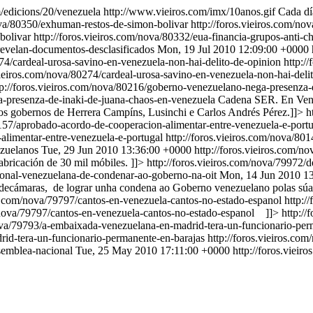
om/edicions/20/venezuela
http://www.vieiros.com/imx/10anos.gif
Cada dí
nova/80350/exhuman-restos-de-simon-bolivar
http://foros.vieiros.com/n
bolivar
http://foros.vieiros.com/nova/80332/eua-financia-grupos-anti-
-revelan-documentos-desclasificados
Mon, 19 Jul 2010 12:09:00 +0000
274/cardeal-urosa-savino-en-venezuela-non-hai-delito-de-opinion
http:/
.vieiros.com/nova/80274/cardeal-urosa-savino-en-venezuela-non-hai-deli
tp://foros.vieiros.com/nova/80216/goberno-venezuelano-nega-presenza-
a-presenza-de-inaki-de-juana-chaos-en-venezuela
Cadena SER. En Venez
 os gobernos de Herrera Campíns, Lusinchi e Carlos Andrés Pérez.]]>
h
0157/aprobado-acordo-de-cooperacion-alimentar-entre-venezuela-e-port
alimentar-entre-venezuela-e-portugal
http://foros.vieiros.com/nova/8
ezuelanos
Tue, 29 Jun 2010 13:36:00 +0000
http://foros.vieiros.com/
bricación de 30 mil móbiles. ]]>
http://foros.vieiros.com/nova/79972/
tronal-venezuelana-de-condenar-ao-goberno-na-oit
Mon, 14 Jun 2010 1
decámaras, de lograr unha condena ao Goberno venezuelano polas súas
ros.com/nova/79797/cantos-en-venezuela-cantos-no-estado-espanol
http:/
/nova/79797/cantos-en-venezuela-cantos-no-estado-espanol
]]>
http:/
nova/79793/a-embaixada-venezuelana-en-madrid-tera-un-funcionario-per
rid-tera-un-funcionario-permanente-en-barajas
http://foros.vieiros.co
semblea-nacional
Tue, 25 May 2010 17:11:00 +0000
http://foros.viei